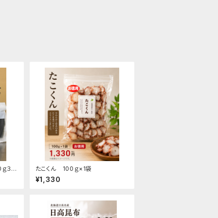
０ｇ３袋
たこくん 100ｇ×1袋
¥1,330