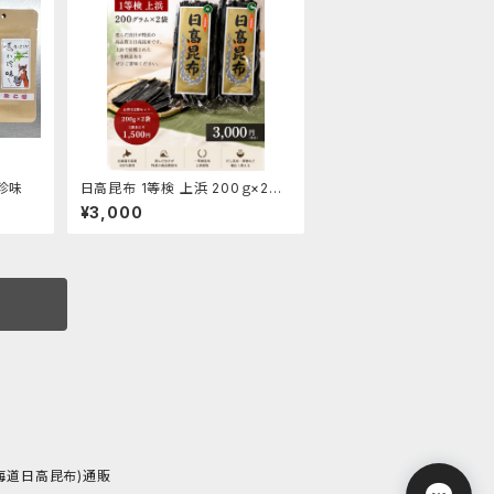
珍味
日高昆布 1等検 上浜 200ｇ×2袋
貴重高級 産地直送品 昆布 出
¥3,000
汁 だし
北海道日高昆布)通販