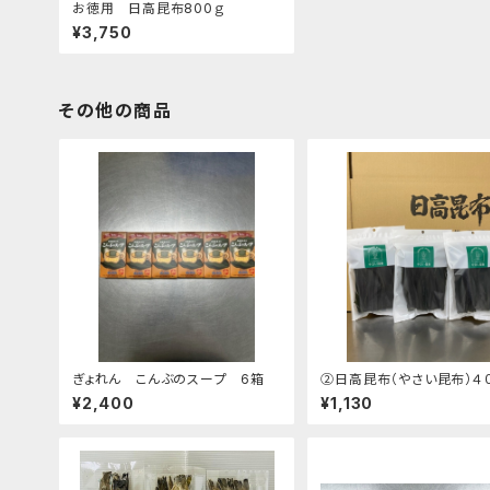
お徳用 日高昆布800ｇ
¥3,750
その他の商品
ぎょれん こんぶのスープ 6箱
②日高昆布（やさい昆布）４
セット ジッパー袋 産地直送品
¥2,400
¥1,130
昆布 こんぶ 出汁 だし